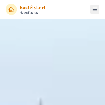
Kastélykert
Nyugdíjasház