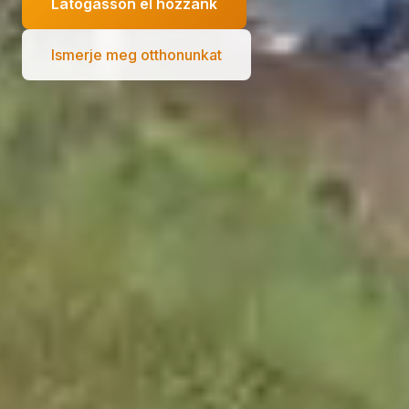
Látogasson el hozzánk
Ismerje meg otthonunkat