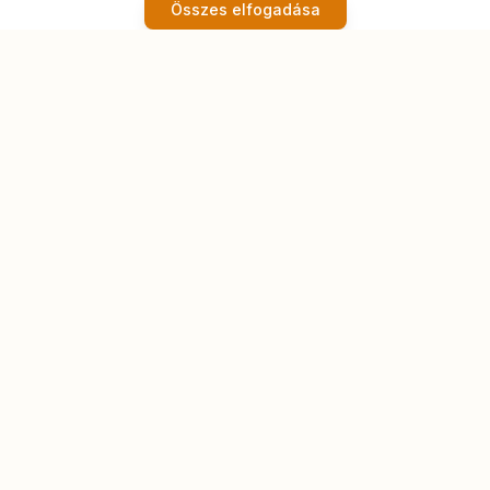
Összes elfogadása
Görgessen lejjebb
Miért válasszon
minket?
Hisszük, hogy az élet minden szakasza
csodálatos lehet. Otthonunkban nem csak
gondozást, hanem igazi életet, közösséget és
végtelen lehetőségeket kínálunk.