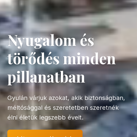
Nyugalom és
törődés minden
pillanatban
Gyulán várjuk azokat, akik biztonságban,
méltósággal és szeretetben szeretnék
élni életük legszebb éveit.